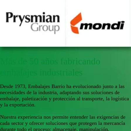
Más de 50 años fabricando
embalajes industriales
Desde 1973, Embalajes Barrio ha evolucionado junto a las
necesidades de la industria, adaptando sus soluciones de
embalaje, paletización y protección al transporte, la logística
y la exportación.
Nuestra experiencia nos permite entender las exigencias de
cada sector y ofrecer soluciones que protegen la mercancía
durante todo el proceso: almacenaje, manipulación,